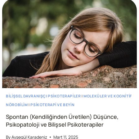
(BDT)’DE
TEMEL
İNANÇLAR
–
I
BILIŞSEL DAVRANIŞÇI PSIKOTERAPILER
|
MOLEKÜLER VE KOGNITIF
NÖROBILIM
|
PSIKOTERAPI VE BEYIN
Spontan (Kendiliğinden Üretilen) Düşünce,
Psikopatoloji ve Bilişsel Psikoterapiler
By
Ayşegül Karadeniz
Mart 11, 2025