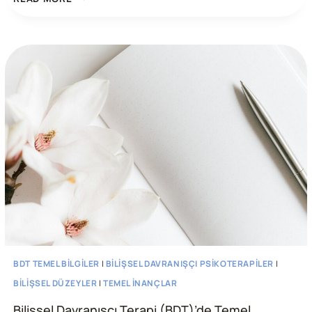
DAVRANIŞÇI
TERAPI’DE
OTOMATIK
DÜŞÜNCELERI
BULMA
BDT TEMEL BILGILER
|
BILIŞSEL DAVRANIŞÇI PSIKOTERAPILER
|
BILIŞSEL DÜZEYLER
|
TEMEL İNANÇLAR
Bilişsel Davranışçı Terapi (BDT)’de Temel