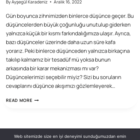
By
Ayşegül Karadeniz
Aralık 16, 2022
Gün boyunca zihnimizden binlerce düşünce geçer. Bu
düşüncelerden büyük çoğunluğu unutulup giderken
yalnızca küçük bir kısmı farkındalığımıza ulaşır. Ayrıca,
bazı düşünceler üzerinde daha uzun süre kafa
yorarız. Peki binlerce düşünceden yalnızca birkaçına
takılıp kalmamız bir tesadüf mü yoksa bunun
arkasında bir karar mekanizması mı var?
Düşüncelerimizi seçebilir miyiz? Sizi bu soruların
cevaplarını düşünce akışımızı gözlemleyerek…
DÜŞÜNCELERIMIZI
READ MORE
SEÇEBILIR
MIYIZ?
© 2026
Gizlilik Politikası
Web sitemizde size en iyi deneyimi sunduğumuzdan emin
mindunderstandingitself. Her