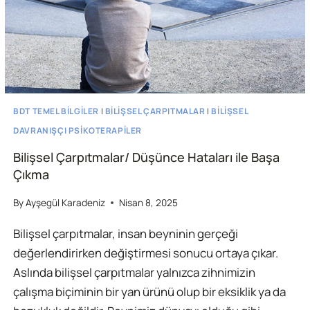
BDT TEMEL BILGILER
|
BILIŞSEL ÇARPITMALAR
|
BILIŞSEL
DAVRANIŞÇI PSIKOTERAPILER
Bilişsel Çarpıtmalar/ Düşünce Hataları ile Başa
Çıkma
By
Ayşegül Karadeniz
Nisan 8, 2025
Bilişsel çarpıtmalar, insan beyninin gerçeği
değerlendirirken değiştirmesi sonucu ortaya çıkar.
Aslında bilişsel çarpıtmalar yalnızca zihnimizin
çalışma biçiminin bir yan ürünü olup bir eksiklik ya da