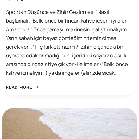
Spontan Düşünce ve Zihin Gezinmesi “Nasıl
başlamalı… Belki önce bir fincan kahve içsem iyi olur.
Ama ondan önce çamaşır makinesini çalıştırmalıyım.
Yarın sabah için beyaz gömleğimin temiz olması
gerekiyor…” Hiç fark ettiniz mi?: Zihin dışarıdaki bir
uyarana odaklanmadığında, içerideki sayısız olasılık
arasında bir gezintiye çıkıyor -Kelimeler (“Belki önce
kahve içmeliyim”) ya da imgeler (elinizde sıcak…
SPONTAN
READ MORE
(KENDILIĞINDEN
ÜRETILEN)
DÜŞÜNCE,
PSIKOPATOLOJI
VE
BILIŞSEL