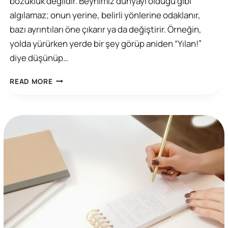
bozukluk değildir. Beynimiz dünyayı olduğu gibi
algılamaz; onun yerine, belirli yönlerine odaklanır,
bazı ayrıntıları öne çıkarır ya da değiştirir. Örneğin,
yolda yürürken yerde bir şey görüp aniden “Yılan!”
diye düşünüp…
BILIŞSEL
READ MORE
ÇARPITMALAR/
DÜŞÜNCE
HATALARI
ILE
BAŞA
ÇIKMA