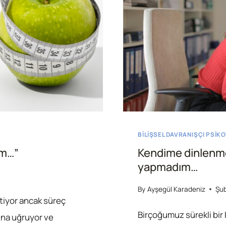
BILIŞSEL DAVRANIŞÇI PSIK
im…”
Kendime dinlenme
yapmadım…
By
Ayşegül Karadeniz
Şub
tiyor ancak süreç
Birçoğumuz sürekli bir 
ğına uğruyor ve