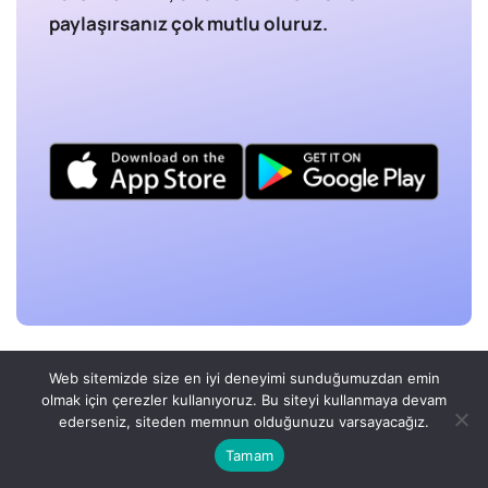
paylaşırsanız çok mutlu oluruz.
Kaynaklar
Web sitemizde size en iyi deneyimi sunduğumuzdan emin
olmak için çerezler kullanıyoruz. Bu siteyi kullanmaya devam
Burns, D. D. (2012).
Feeling good: The new mood
ederseniz, siteden memnun olduğunuzu varsayacağız.
therapy
. New York: New American Library.
Tamam