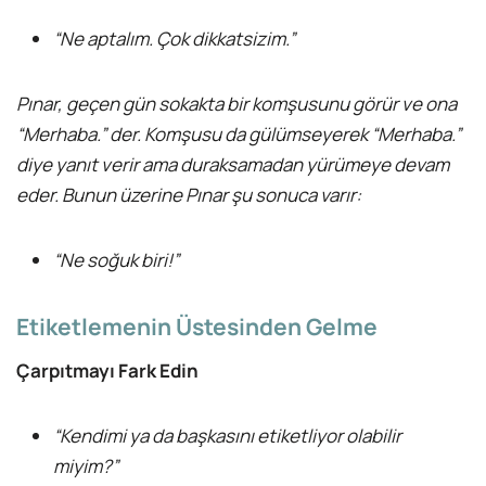
“Ne aptalım. Çok dikkatsizim.”
Pınar, geçen gün sokakta bir komşusunu görür ve ona
“Merhaba.” der. Komşusu da gülümseyerek “Merhaba.”
diye yanıt verir ama duraksamadan yürümeye devam
eder. Bunun üzerine Pınar şu sonuca varır:
“Ne soğuk biri!”
Etiketlemenin Üstesinden Gelme
Çarpıtmayı Fark Edin
“Kendimi ya da başkasını etiketliyor olabilir
miyim?”