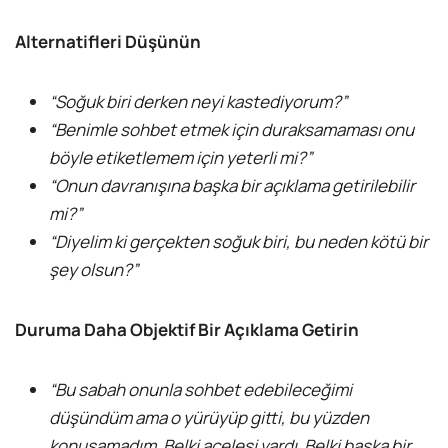
Alternatifleri Düşünün
“Soğuk biri derken neyi kastediyorum?”
“Benimle sohbet etmek için duraksamaması onu
böyle etiketlemem için yeterli mi?”
“Onun davranışına başka bir açıklama getirilebilir
mi?”
“Diyelim ki gerçekten soğuk biri, bu neden kötü bir
şey olsun?”
Duruma Daha Objektif Bir Açıklama Getirin
“Bu sabah onunla sohbet edebileceğimi
düşündüm ama o yürüyüp gitti, bu yüzden
konuşamadım. Belki acelesi vardı. Belki başka bir