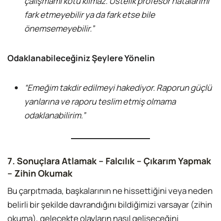
çalışmamı kötü kılmaz. Üstelik profesör hatalarımı
fark etmeyebilir ya da fark etse bile
önemsemeyebilir.”
Odaklanabileceğiniz Şeylere Yönelin
“Emeğim takdir edilmeyi hakediyor. Raporun güçlü
yanlarına ve raporu teslim etmiş olmama
odaklanabilirim.”
7. Sonuçlara Atlamak – Falcılık – Çıkarım Yapmak
– Zihin Okumak
Bu çarpıtmada, başkalarının ne hissettiğini veya neden
belirli bir şekilde davrandığını bildiğimizi varsayar (zihin
okuma), gelecekte olayların nasıl gelişeceğini