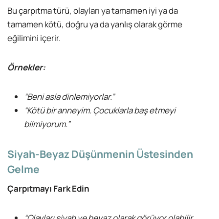
Bu çarpıtma türü, olayları ya tamamen iyi ya da
tamamen kötü, doğru ya da yanlış olarak görme
eğilimini içerir.
Örnekler:
“Beni asla dinlemiyorlar.”
“Kötü bir anneyim. Çocuklarla baş etmeyi
bilmiyorum.”
Siyah-Beyaz Düşünmenin Üstesinden
Gelme
Çarpıtmayı Fark Edin
“Olayları siyah ve beyaz olarak görüyor olabilir