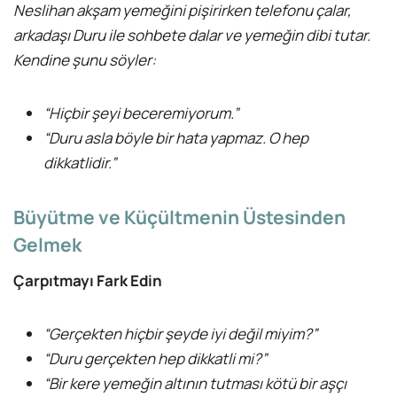
Neslihan akşam yemeğini pişirirken telefonu çalar,
arkadaşı Duru ile sohbete dalar ve yemeğin dibi tutar.
Kendine şunu söyler:
“Hiçbir şeyi beceremiyorum.”
“Duru asla böyle bir hata yapmaz. O hep
dikkatlidir.”
Büyütme ve Küçültmenin Üstesinden
Gelmek
Çarpıtmayı Fark Edin
“Gerçekten hiçbir şeyde iyi değil miyim?”
“Duru gerçekten hep dikkatli mi?”
“Bir kere yemeğin altının tutması kötü bir aşçı