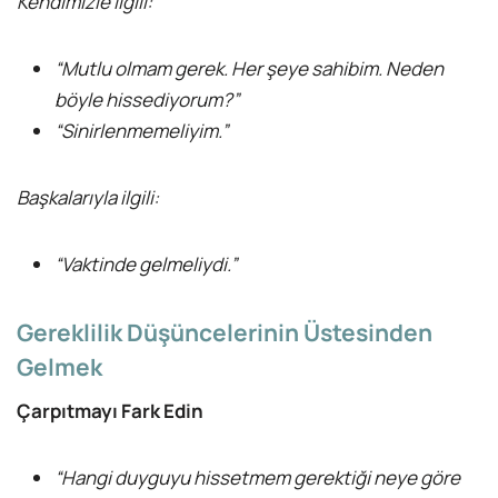
Kendimizle ilgili:
“Mutlu olmam gerek. Her şeye sahibim. Neden
böyle hissediyorum?”
“Sinirlenmemeliyim.”
Başkalarıyla ilgili:
“Vaktinde gelmeliydi.”
Gereklilik Düşüncelerinin Üstesinden
Gelmek
Çarpıtmayı Fark Edin
“Hangi duyguyu hissetmem gerektiği neye göre