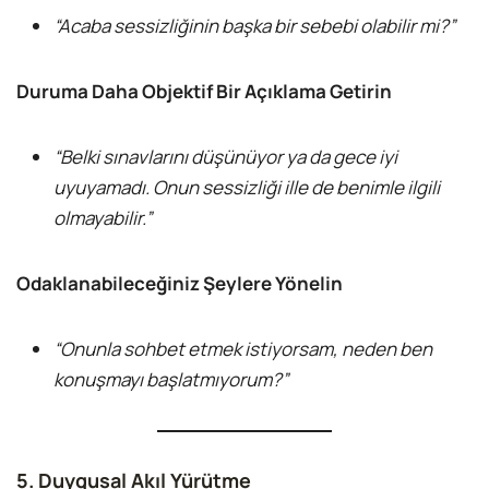
“Acaba sessizliğinin başka bir sebebi olabilir mi?”
Duruma Daha Objektif Bir Açıklama Getirin
“Belki sınavlarını düşünüyor ya da gece iyi
uyuyamadı. Onun sessizliği ille de benimle ilgili
olmayabilir.”
Odaklanabileceğiniz Şeylere Yönelin
“Onunla sohbet etmek istiyorsam, neden ben
konuşmayı başlatmıyorum?”
5. Duygusal Akıl Yürütme