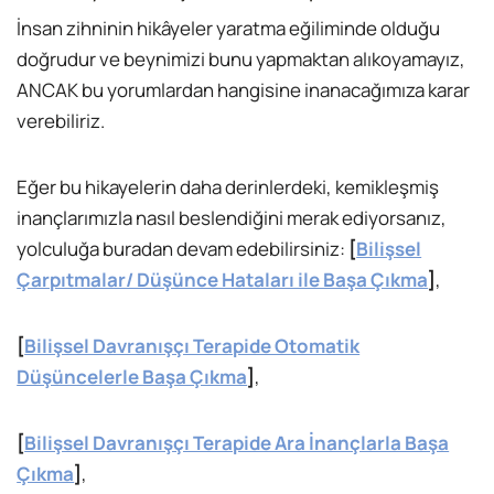
İnsan zihninin hikâyeler yaratma eğiliminde olduğu
doğrudur ve beynimizi bunu yapmaktan alıkoyamayız,
ANCAK bu yorumlardan hangisine inanacağımıza karar
verebiliriz.
Eğer bu hikayelerin daha derinlerdeki, kemikleşmiş
inançlarımızla nasıl beslendiğini merak ediyorsanız,
yolculuğa buradan devam edebilirsiniz:
[
Bilişsel
Çarpıtmalar/ Düşünce Hataları ile Başa Çıkma
]
,
[
Bilişsel Davranışçı Terapide Otomatik
Düşüncelerle Başa Çıkma
]
,
[
Bilişsel Davranışçı Terapide Ara İnançlarla Başa
Çıkma
]
,