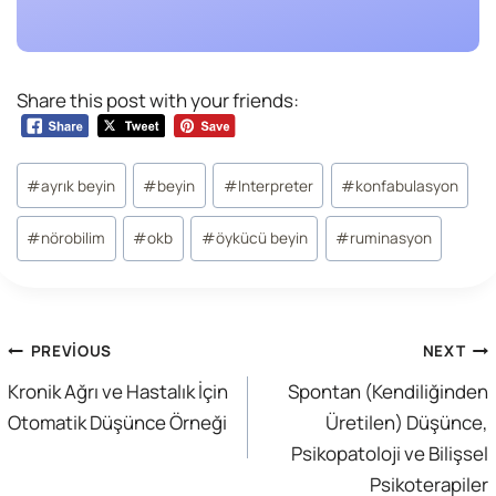
Share this post with your friends:
Post
#
ayrık beyin
#
beyin
#
Interpreter
#
konfabulasyon
Tags:
#
nörobilim
#
okb
#
öykücü beyin
#
ruminasyon
Yazı
PREVIOUS
NEXT
gezinmesi
Kronik Ağrı ve Hastalık İçin
Spontan (Kendiliğinden
Otomatik Düşünce Örneği
Üretilen) Düşünce,
Psikopatoloji ve Bilişsel
Psikoterapiler