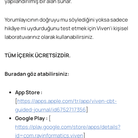
yapılandırılmış bir alan sunar.
Yorumlayıcının doğruyu mu söylediğini yoksa sadece
hikâye mi uydurduğunu test etmek için Viven’i kişisel
laboratuvarınız olarak kullanabilirsiniz.
TÜM İÇERİK ÜCRETSİZDİR.
Buradan göz atabilirsiniz:
App Store :
[
https://apps.apple.com/tr/app/viven-cbt-
guided-journal/id6752717356
]
Google Play :
[
https://play.google.com/store/apps/details?
id=com.rayinformatics.viven
]