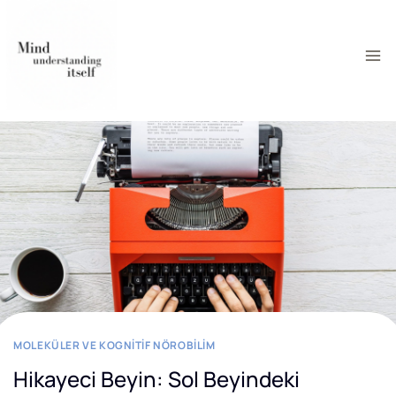
Skip
to
content
MOLEKÜLER VE KOGNITIF NÖROBILIM
Hikayeci Beyin: Sol Beyindeki