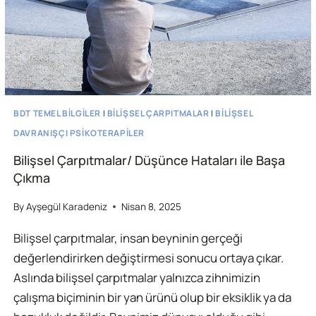
BDT TEMEL BILGILER
|
BILIŞSEL ÇARPITMALAR
|
BILIŞSEL
DAVRANIŞÇI PSIKOTERAPILER
Bilişsel Çarpıtmalar/ Düşünce Hataları ile Başa
Çıkma
By
Ayşegül Karadeniz
Nisan 8, 2025
Bilişsel çarpıtmalar, insan beyninin gerçeği
değerlendirirken değiştirmesi sonucu ortaya çıkar.
Aslında bilişsel çarpıtmalar yalnızca zihnimizin
çalışma biçiminin bir yan ürünü olup bir eksiklik ya da