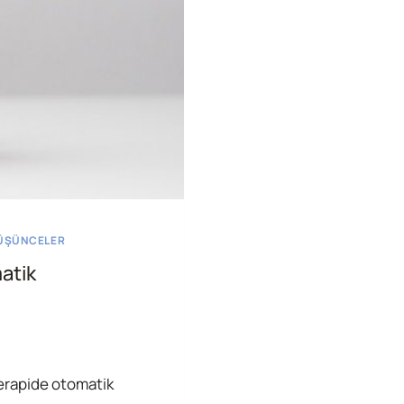
ÜŞÜNCELER
atik
terapide otomatik