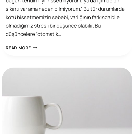
bugün kendimi iyi hissetmiyorum.”ya da“İçimde bir
sıkıntı var ama neden bilmiyorum.” Bu tür durumlarda,
kötü hissetmemizin sebebi, varlığının farkında bile
olmadığımız stresli bir düşünce olabilir. Bu
düşüncelere “otomatik…
BILIŞSEL
READ MORE
DAVRANIŞÇI
TERAPI’DE
OTOMATIK
DÜŞÜNCELERI
BULMA