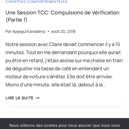
COGNITIVO-COMPORTEMENTALES
Une Session TCC: Compulsions de Vérification
(Partie 1)
Par
Ayşegül Karadeniz
août 20, 2018
Notre session avec Claire devait commencer il y a 15
minutes. Tout en me demandant pourquoi elle aurait
pu être en retard, j’étais assise sur ma chaise en train
de déguster ma tasse de café en entendant un
moteur de voiture s’arrêter. Elle doit être arrivée.
Moins d’une minute, elle était là, debout à la…
UNE
LIRE LA SUITE
SESSION
TCC:
COMPULSIONS
Politique de
Nous utilisons des cookies pour nous assurer que nous vous
© 2026