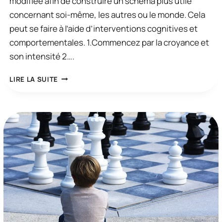
modifiée afin de construire un schéma plus utile
concernant soi-même, les autres ou le monde. Cela
peut se faire à l’aide d’interventions cognitives et
comportementales. 1.Commencez par la croyance et
son intensité 2….
COMMENT
LIRE LA SUITE
SURMONTER
LES
CROYANCES
FONDAMENTALES
?
–
III