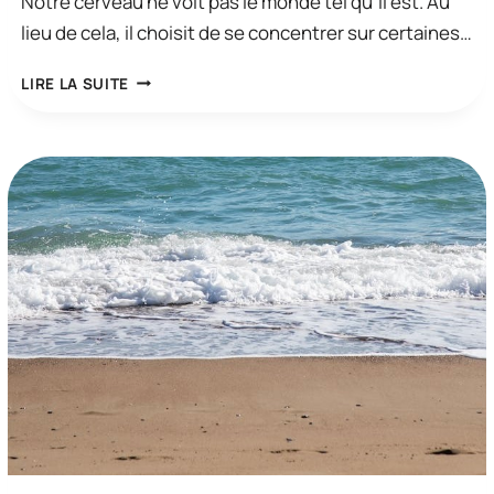
Notre cerveau ne voit pas le monde tel qu’il est. Au
lieu de cela, il choisit de se concentrer sur certaines…
SURMONTER
LIRE LA SUITE
LES
DISTORSIONS
COGNITIVES
ET
LES
ERREURS
DE
JUGEMENT