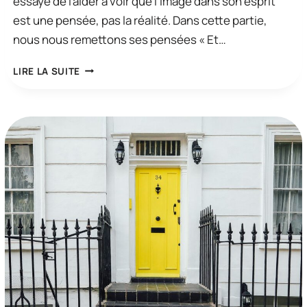
essayé de l’aider à voir que l’image dans son esprit
est une pensée, pas la réalité. Dans cette partie,
nous nous remettons ses pensées « Et…
UNE
LIRE LA SUITE
SESSION
TCC:
COMPULSIONS
DE
VÉRIFICATION
(PARTIE
2)